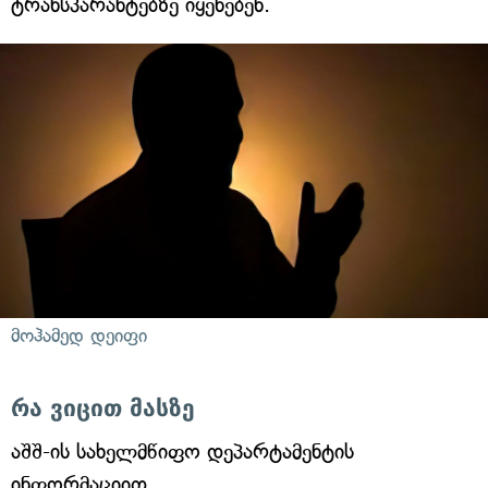
ტრანსპარანტებზე იყენებენ.
მოჰამედ დეიფი
რა ვიცით მასზე
აშშ-ის სახელმწიფო დეპარტამენტის
ინფორმაციით,