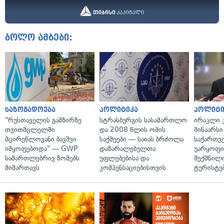
ბოლო ამბები:
საზოგადოება
პოლიტიკა
პოლიტი
"რუსთაველის გამზირზე
სტრასბურგის სასამართლო
ირაკლი კ
თვითმცლელში
და 2008 წლის ომის
შინაარსი
მცირეწლოვანი ბავშვი
საქმეები — საიას ბრძოლა
საქართვ
იმყოფებოდა" — GWP
დაზარალებულთა
უარყოფი
სამართლებრივ ზომებს
უფლებებისა და
შექმნილ
მიმართავს
კომპენსაციებისთვის
ტურისტე