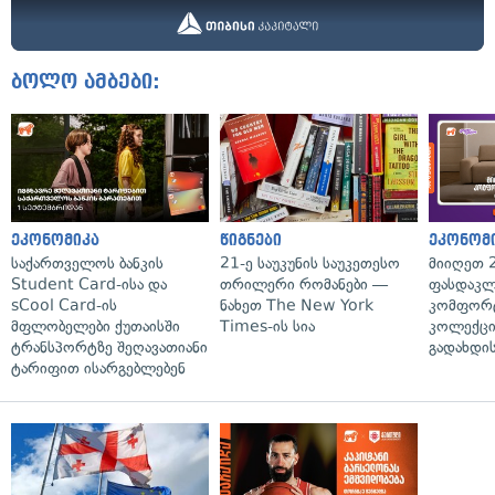
ბოლო ამბები:
ეკონომიკა
წიგნები
ეკონომ
საქართველოს ბანკის
21-ე საუკუნის საუკეთესო
მიიღეთ 
Student Card-ისა და
თრილერი რომანები —
ფასდაკლ
sCool Card-ის
ნახეთ The New York
კომფორ
მფლობელები ქუთაისში
Times-ის სია
კოლექცი
ტრანსპორტზე შეღავათიანი
გადახდის
ტარიფით ისარგებლებენ