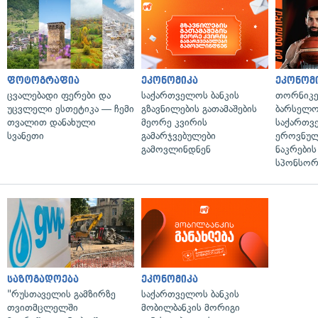
ფოტოგრაფია
ეკონომიკა
ეკონომ
ცვალებადი ფერები და
საქართველოს ბანკის
თორნიკე
უცვლელი ესთეტიკა — ჩემი
გზავნილების გათამაშების
ბარსელონ
თვალით დანახული
მეორე კვირის
საქართვ
სვანეთი
გამარჯვებულები
ეროვნულ
გამოვლინდნენ
ნაკრები
სპონსორ
საზოგადოება
ეკონომიკა
"რუსთაველის გამზირზე
საქართველოს ბანკის
თვითმცლელში
მობილბანკის მორიგი