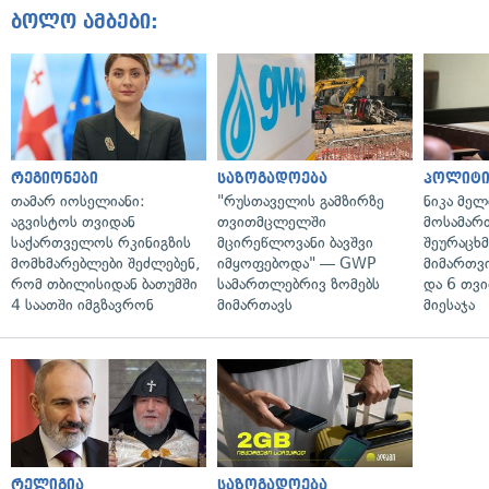
ბოლო ამბები:
რეგიონები
საზოგადოება
პოლიტი
თამარ იოსელიანი:
"რუსთაველის გამზირზე
ნიკა მელ
აგვისტოს თვიდან
თვითმცლელში
მოსამარ
საქართველოს რკინიგზის
მცირეწლოვანი ბავშვი
შეურაცხ
მომხმარებლები შეძლებენ,
იმყოფებოდა" — GWP
მიმართვ
რომ თბილისიდან ბათუმში
სამართლებრივ ზომებს
და 6 თვ
4 საათში იმგზავრონ
მიმართავს
მიესაჯა
რელიგია
საზოგადოება