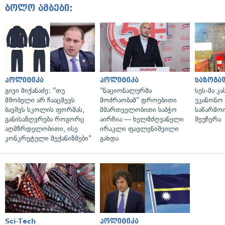
ბოლო ამბები:
პოლიტიკა
პოლიტიკა
საზოგა
გივი მიქანაძე: "თუ
"ნაციონალურმა
სეს-მა კ
მშობელი არ ჩააცმევს
მოძრაობამ" დროებითი
უკანონო
ბავშვს სკოლის ფორმას,
მმართველობითი საბჭო
საწარმო
განისაზღვრება როგორც
აირჩია — ხელმძღვანელი
შეუჩერა
აღმზრდელობითი, ისე
ირაკლი ფავლენიშვილი
კონკრეტული მექანიზმები"
გახდა
Sci-Tech
პოლიტიკა