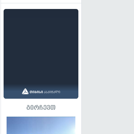
გირჩევთ
გადახედვა