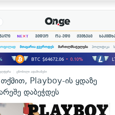
×
ნალი
NE
T
ვიდეო
ოპ-ედი
ქვიზები
საკითხ
ყოფილად
მთავარია გჯეროდეს
მართლმსაჯულება
პოლიტიკა
ულტურა
ცნობილი ადამიანები
თქმით, Playboy-ის ყდაზე
გარეშე დაბეჭდეს