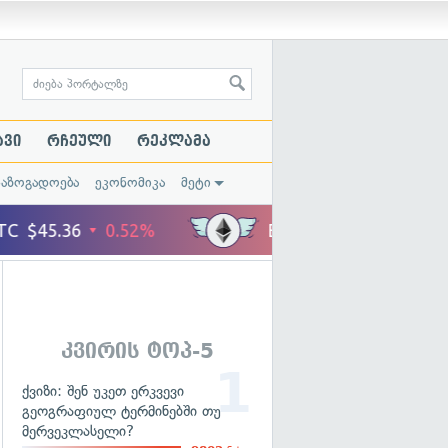
ავი
რჩეული
რეკლამა
საზოგადოება
ეკონომიკა
მეტი
კვირის ტოპ-5
ქვიზი: შენ უკეთ ერკვევი
გეოგრაფიულ ტერმინებში თუ
მერვეკლასელი?