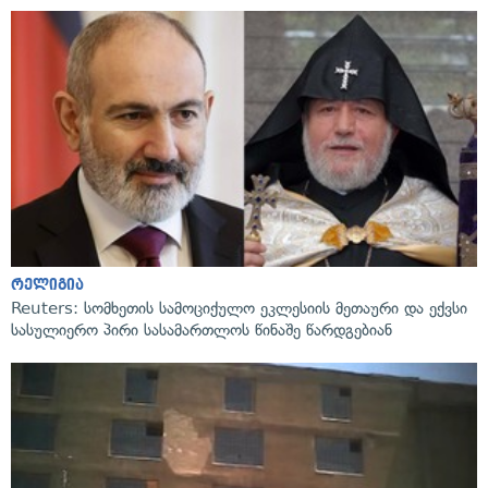
რელიგია
Reuters: სომხეთის სამოციქულო ეკლესიის მეთაური და ექვსი
სასულიერო პირი სასამართლოს წინაშე წარდგებიან