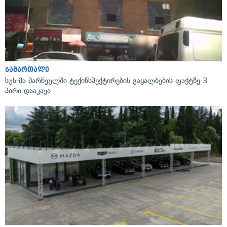
სამართალი
სუს-მა მარნეულში ტექინსპექტირების გაყალბების ფაქტზე 3
პირი დააკავა