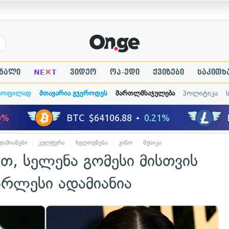
×
ნალი
NE
T
ვიდეო
ოპ-ედი
ქვიზები
საკითხ
ყოფილად
მთავარია გჯეროდეს
მართლმსაჯულება
პოლიტიკა
დამიანები
კულტურა
ხელოვნება
კინო
მუსიკა
თ, სელენა გომესი მისთვის
არლესი ადამიანია