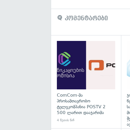
კომენტარები
გა
ComCom-მა
ჯ
პროსამთავრობო
წ
ტელეკომპანია POSTV 2
ს
500 ლარით დააჯარიმა
მ
შ
4 წუთის წინ
27
ა