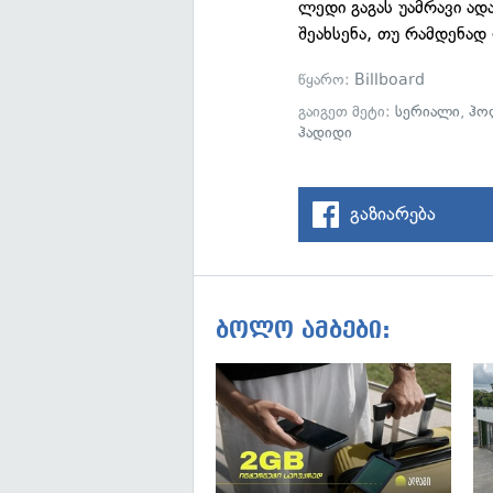
ლედი გაგას უამრავი ად
შეახსენა, თუ რამდენად
წყარო:
Billboard
გაიგეთ მეტი:
სერიალი
,
ჰო
ჰადიდი
გაზიარება
ბოლო ამბები: