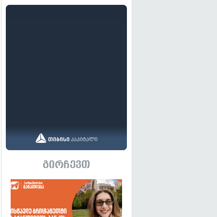
გირჩევთ