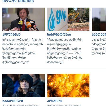
ბოლო ამბები:
პოლიტიკა
საზოგადოება
საზოგა
ირაკლი კობახიძე: "ყალბი
"რუსთაველის გამზირზე
საია: სტ
შინაარსი იქმნება, თითქოს
თვითმცლელში
ამაღლობ
საქართველოში
მცირეწლოვანი ბავშვი
რიგით მ
უარყოფითი გარემოა
იმყოფებოდა" — GWP
დაარეგი
შექმნილი რუსი
სამართლებრივ ზომებს
ტურისტებისთვის"
მიმართავს
სამართალი
კოსმოსი