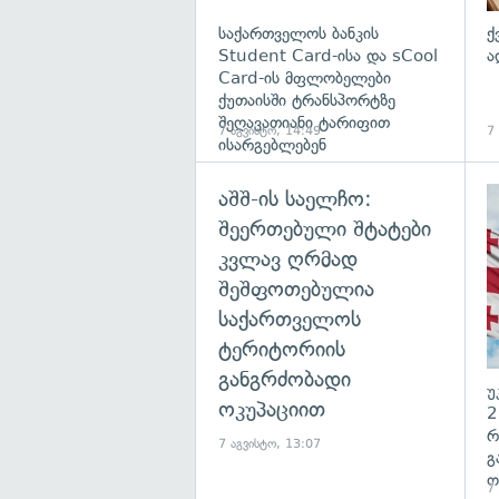
საქართველოს ბანკის
ქ
Student Card-ისა და sCool
ა
Card-ის მფლობელები
ქუთაისში ტრანსპორტზე
შეღავათიანი ტარიფით
7 აგვისტო, 14:49
7
ისარგებლებენ
აშშ-ის საელჩო:
შეერთებული შტატები
კვლავ ღრმად
შეშფოთებულია
საქართველოს
ტერიტორიის
განგრძობადი
უ
ოკუპაციით
2
რ
7 აგვისტო, 13:07
გ
ო
7