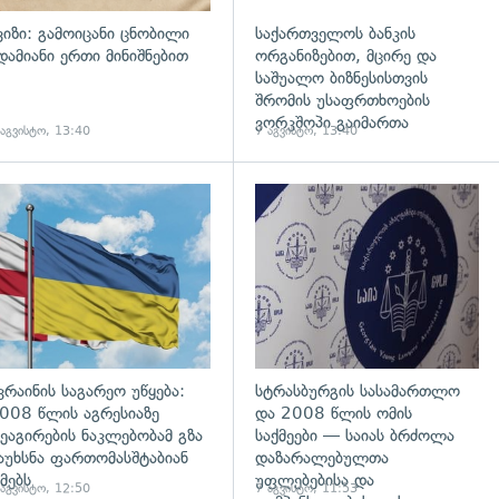
ვიზი: გამოიცანი ცნობილი
საქართველოს ბანკის
დამიანი ერთი მინიშნებით
ორგანიზებით, მცირე და
საშუალო ბიზნესისთვის
შრომის უსაფრთხოების
ვორკშოპი გაიმართა
 აგვისტო, 13:40
7 აგვისტო, 13:40
გადახედვა
კრაინის საგარეო უწყება:
სტრასბურგის სასამართლო
008 წლის აგრესიაზე
და 2008 წლის ომის
ეაგირების ნაკლებობამ გზა
საქმეები — საიას ბრძოლა
აუხსნა ფართომასშტაბიან
დაზარალებულთა
მებს
უფლებებისა და
 აგვისტო, 12:50
7 აგვისტო, 11:53