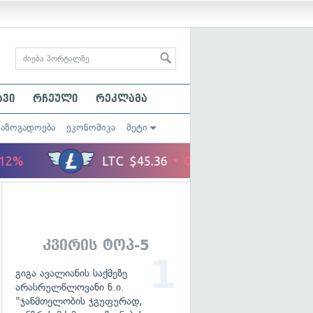
ავი
რჩეული
რეკლამა
საზოგადოება
ეკონომიკა
მეტი
კვირის ტოპ-5
გიგა ავალიანის საქმეზე
არასრულწლოვანი ნ.ი.
"ჯანმთელობის ჯგუფურად,