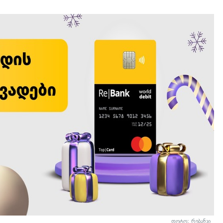
ფოტო: რებანკი