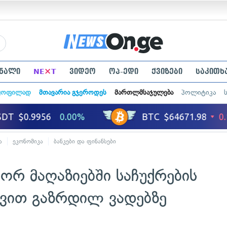
×
ნალი
NE
T
ვიდეო
ოპ-ედი
ქვიზები
საკითხ
ყოფილად
მთავარია გჯეროდეს
მართლმსაჯულება
პოლიტიკა
ა
ეკონომიკა
ბანკები და ფინანსები
იორ მაღაზიებში საჩუქრების
ვით გაზრდილ ვადებზე