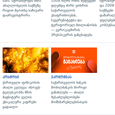
საია: სტრასბურგმა მზია
2008 წლის ომის შედეგები
სტრასბუ
ამაღლობელის საქმეზე
დღემდე ძირს უთხრის
და 2008
რიგით მეოთხე საჩივარი
საქართველოს
საქმეები
დაარეგისტრირა
უსაფრთხოებას,
დაზარა
სუვერენიტეტსა და
უფლებებ
ტერიტორიულ მთლიანობას
კომპენსა
— ევროკავშირის
პრესპიკერის განცხადება
კოსმოსი
ეკონომიკა
ქართველი ფიზიკოსის
საქართველოს ბანკის
ახალი კვლევა: ინოუეს
მობილბანკის მორიგი
ტელესკოპმა მზის
განახლება — ახალი
მაგნიტური ველის
შესაძლებლობები
უნიკალური კადრები
მომხმარებლებისთვის
გადაიღო