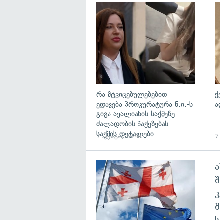
გა
რა მტკიცებულებებით
ქ
ედავება პროკურატურა ნ.ი.-ს
ა
გიგა ავალიანის საქმეზე
ძალადობის წაქეზებას —
საქმის დეტალები
7 აგვისტო, 16:50
7
ა
გა
შ