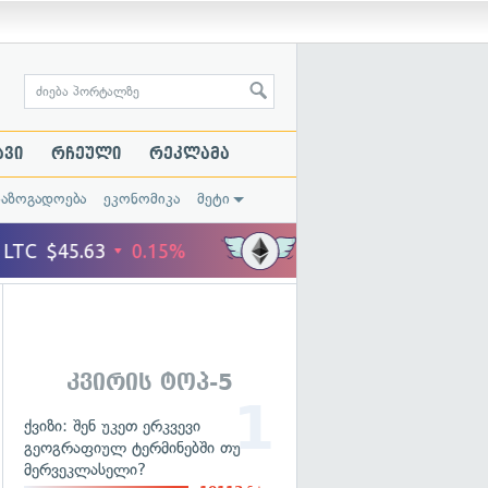
ავი
რჩეული
რეკლამა
საზოგადოება
ეკონომიკა
მეტი
კვირის ტოპ-5
ქვიზი: შენ უკეთ ერკვევი
გეოგრაფიულ ტერმინებში თუ
მერვეკლასელი?