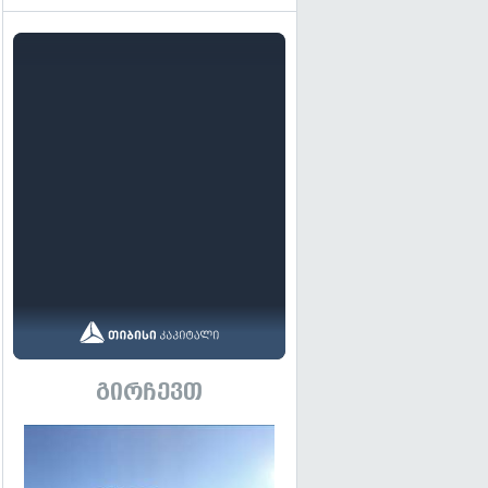
გირჩევთ
გადახედვა