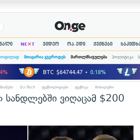
×
ნალი
NE
T
ვიდეო
ოპ-ედი
ქვიზები
საკითხ
ყოფილად
მთავარია გჯეროდეს
მართლმსაჯულება
პოლიტიკა
მიანები
Sci-Tech
ტექნოლოგიები
ტექნიკა
მობილური
კულტურა
ლ სანდლებში ვიღაცამ $200