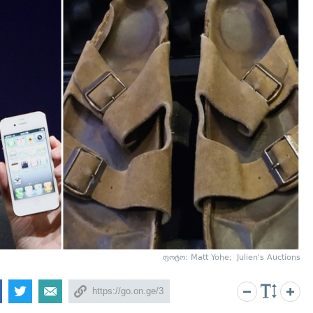
ფოტო: Matt Yohe; Julien's Auctions