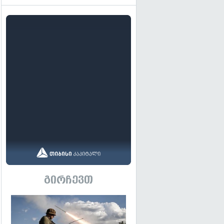
გირჩევთ
გადახედვა