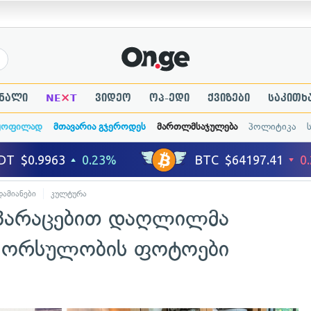
×
ნალი
NE
T
ვიდეო
ოპ-ედი
ქვიზები
საკითხ
ყოფილად
მთავარია გჯეროდეს
მართლმსაჯულება
პოლიტიკა
ამიანები
კულტურა
აპარაცებით დაღლილმა
 ორსულობის ფოტოები