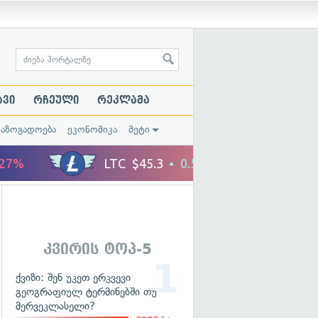
ავი
რჩეული
რეკლამა
საზოგადოება
ეკონომიკა
მეტი
კვირის ტოპ-5
ქვიზი: შენ უკეთ ერკვევი
გეოგრაფიულ ტერმინებში თუ
მერვეკლასელი?