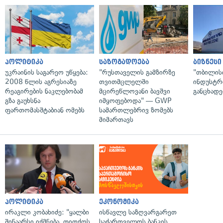
პოლიტიკა
საზოგადოება
ბიზნესი
უკრაინის საგარეო უწყება:
"რუსთაველის გამზირზე
"თბილის
2008 წლის აგრესიაზე
თვითმცლელში
ინდუსტრ
რეაგირების ნაკლებობამ
მცირეწლოვანი ბავშვი
განცხადე
გზა გაუხსნა
იმყოფებოდა" — GWP
ფართომასშტაბიან ომებს
სამართლებრივ ზომებს
მიმართავს
პოლიტიკა
ეკონომიკა
ირაკლი კობახიძე: "ყალბი
ისწავლე საზღვარგარეთ
შინაარსი იქმნება, თითქოს
საქართველოს ბანკის