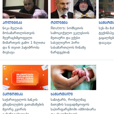
პოლიტიკა
რელიგია
სამართ
ნიკა მელიას
Reuters: სომხეთის
სუს-მა მ
მოსამართლისთვის
სამოციქულო ეკლესიის
ტექინსპე
შეურაცხმყოფელი
მეთაური და ექვსი
გაყალბებ
მიმართვის გამო 1 წლითა
სასულიერო პირი
დააკავა
და 6 თვით პატიმრობა
სასამართლოს წინაშე
მიესაჯა
წარდგებიან
ეკონომიკა
სამართალი
საქართველოს ბანკის
სანიტარს, რომელმაც
გზავნილების გათამაშების
ბათუმის საავადმყოფოს
მეორე კვირის
საპირფარეშოში იმშობიარა