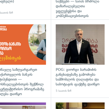
აფხული)
საქმეები — საიას ბრძოლა
დაზარალებულთა
უფლებებისა და
საათის წინ
3 საათის წინ
კომპენსაციებისთვის
დახედვა
სწავლე საზღვარგარეთ
POG: გიორგი ბარამიძის
აქართველოს ბანკის
განცხადებაზე გამოძიება
ტიპენდიით —
სამშობლოს ღალატისა და
ოსწავლეებისთვის შექმნილ
საბოტაჟის ფაქტზე დაიწყო
აერთაშორისო პროგრამაზე
საათის წინ
5 საათის წინ
იღება დაიწყო
დახედვა