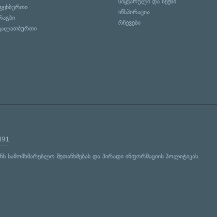
სიყვარული და სექსი
ფეხბურთი
ინსპირაცია
რაგბი
რჩევები
კალათბურთი
891
ენს
სამომხმარებლო შეთანხმებას
და
პირადი ინფორმაციის პოლიტიკას
.