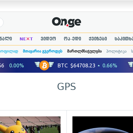
×
ნალი
NE
T
ვიდეო
ოპ-ედი
ქვიზები
საკითხ
ყოფილად
მთავარია გჯეროდეს
მართლმსაჯულება
პოლიტიკა
GPS
ადახედვა
გადახედვა