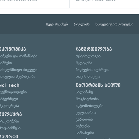
ჩვენ შესახებ
რეკლამა
სარედაქციო კოდექსი
ეკონომიკა
ჯანმრთელობა
ბანკები და ფინანსები
ფსიქოლოგია
ბიზნესი
მედიცინა
სახელმწიფო ბიუჯეტი
ბავშვების აღზრდა
სოფლის მეურნეობა
თავის მოვლა
Sci-Tech
ცხოვრების სტილი
ტექნოლოგიები
სილამაზე
ინტერნეტი
მოგზაურობა
მეცნიერება
ავტომობილები
კულინარია
კულტურა
გართობა
ხელოვნება
იუმორი
შოუ-ბიზნესი
სამსახური
სპორტი