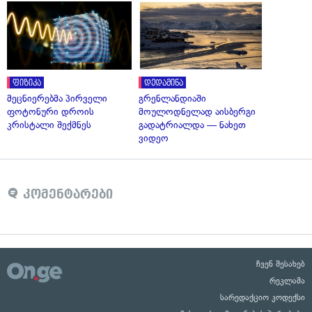
ფიზიკა
დედამიწა
მეცნიერებმა პირველი
გრენლანდიაში
ფოტონური დროის
მოულოდნელად აისბერგი
კრისტალი შექმნეს
გადატრიალდა — ნახეთ
ვიდეო
კომენტარები
ჩვენ შესახებ
რეკლამა
სარედაქციო კოდექსი