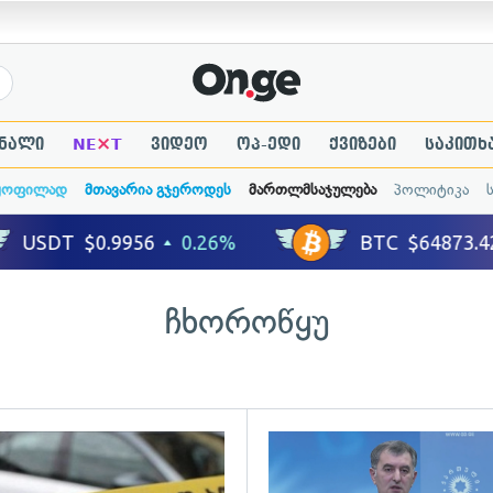
×
ნალი
NE
T
ვიდეო
ოპ-ედი
ქვიზები
საკითხ
ყოფილად
მთავარია გჯეროდეს
მართლმსაჯულება
პოლიტიკა
ჩხოროწყუ
ადახედვა
გადახედვა