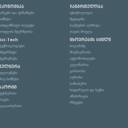
ეკონომიკა
ჯანმრთელობა
ბანკები და ფინანსები
ფსიქოლოგია
ბიზნესი
მედიცინა
სახელმწიფო ბიუჯეტი
ბავშვების აღზრდა
სოფლის მეურნეობა
თავის მოვლა
Sci-Tech
ცხოვრების სტილი
ტექნოლოგიები
სილამაზე
ინტერნეტი
მოგზაურობა
მეცნიერება
ავტომობილები
კულინარია
კულტურა
გართობა
ხელოვნება
იუმორი
შოუ-ბიზნესი
სამსახური
სპორტი
სიყვარული და სექსი
ფეხბურთი
ინსპირაცია
რაგბი
რჩევები
კალათბურთი