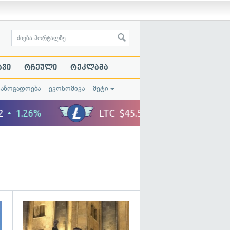
ავი
რჩეული
რეკლამა
საზოგადოება
ეკონომიკა
მეტი
გადახედვა
გადახედვა