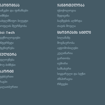
ეკონომიკა
ჯანმრთელობა
ბანკები და ფინანსები
ფსიქოლოგია
ბიზნესი
მედიცინა
სახელმწიფო ბიუჯეტი
ბავშვების აღზრდა
სოფლის მეურნეობა
თავის მოვლა
Sci-Tech
ცხოვრების სტილი
ტექნოლოგიები
სილამაზე
ინტერნეტი
მოგზაურობა
მეცნიერება
ავტომობილები
კულინარია
კულტურა
გართობა
ხელოვნება
იუმორი
შოუ-ბიზნესი
სამსახური
სპორტი
სიყვარული და სექსი
ფეხბურთი
ინსპირაცია
რაგბი
რჩევები
კალათბურთი