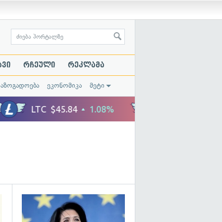
ავი
რჩეული
რეკლამა
საზოგადოება
ეკონომიკა
მეტი
გადახედვა
გადახედვა