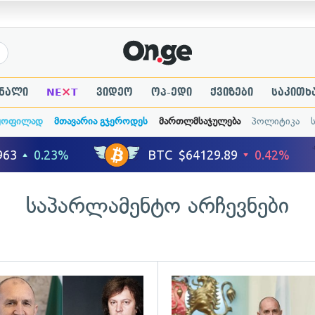
×
ნალი
NE
T
ვიდეო
ოპ-ედი
ქვიზები
საკითხ
ყოფილად
მთავარია გჯეროდეს
მართლმსაჯულება
პოლიტიკა
საპარლამენტო არჩევნები
ადახედვა
გადახედვა