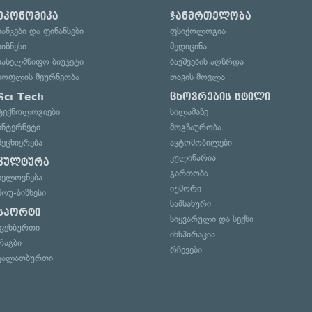
ეკონომიკა
ჯანმრთელობა
ბანკები და ფინანსები
ფსიქოლოგია
ბიზნესი
მედიცინა
სახელმწიფო ბიუჯეტი
ბავშვების აღზრდა
სოფლის მეურნეობა
თავის მოვლა
Sci-Tech
ცხოვრების სტილი
ტექნოლოგიები
სილამაზე
ინტერნეტი
მოგზაურობა
მეცნიერება
ავტომობილები
კულინარია
კულტურა
გართობა
ხელოვნება
იუმორი
შოუ-ბიზნესი
სამსახური
სპორტი
სიყვარული და სექსი
ფეხბურთი
ინსპირაცია
რაგბი
რჩევები
კალათბურთი