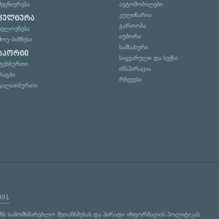
მეცნიერება
ავტომობილები
კულინარია
კულტურა
გართობა
ხელოვნება
იუმორი
შოუ-ბიზნესი
სამსახური
სპორტი
სიყვარული და სექსი
ფეხბურთი
ინსპირაცია
რაგბი
რჩევები
კალათბურთი
891
ენს
სამომხმარებლო შეთანხმებას
და
პირადი ინფორმაციის პოლიტიკას
.