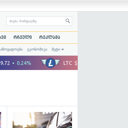
ავი
რჩეული
რეკლამა
საზოგადოება
ეკონომიკა
მეტი
გადახედვა
გადახედვა