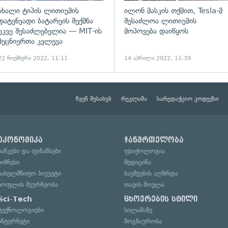
ახალი ტიპის ლითიუმის
ილონ მასკის თქმით, Tesla-მ
დატენვადი ბატარეის შექმნა
შესაძლოა ლითიუმის
უკვე შესაძლებელია — MIT-ის
მოპოვება დაიწყოს
მეცნიერთა კვლევა
22 ნოემბერი 2022, 11:11
14 აპრილი 2022, 11:39
ჩვენ შესახებ
რეკლამა
სარედაქციო კოდექსი
ეკონომიკა
ჯანმრთელობა
ბანკები და ფინანსები
ფსიქოლოგია
ბიზნესი
მედიცინა
სახელმწიფო ბიუჯეტი
ბავშვების აღზრდა
სოფლის მეურნეობა
თავის მოვლა
Sci-Tech
ცხოვრების სტილი
ტექნოლოგიები
სილამაზე
ინტერნეტი
მოგზაურობა