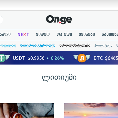
×
ნალი
NE
T
ვიდეო
ოპ-ედი
ქვიზები
საკითხ
ყოფილად
მთავარია გჯეროდეს
მართლმსაჯულება
პოლიტიკა
ლითიუმი
ადახედვა
გადახედვა