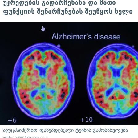
უჯრედების გადარჩენასა და მათი
ფუნქციის შენარჩუნებას შეუწყოს ხელი
ალცჰაიმერით დაავადებული ტვინის გამოსახულება
ფოტო: www.foxnews.com