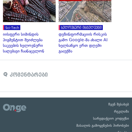
Sci-Tech
ხელოვნური ინტელექტი
იისფერი სიმინდის
დეზინფორმაციის რისკის
პიგმენტით შეიძლება
გამო Google-მა ახალი AI
საკვების ხელოვნური
ხელსაწყო ერთ დღეში
საღებავი ჩაანაცვლონ
გააუქმა
კომენტარები
ჩვენ შესახებ
რეკლამა
სარედაქციო კოდექსი
მასალის გამოყენების პირობები