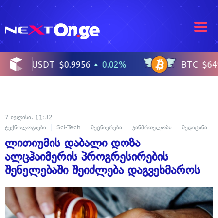
7 ივლისი, 11:32
ტექნოლოგიები
Sci-Tech
მეცნიერება
ჯანმრთელობა
მედიცინა
ლითიუმის დაბალი დოზა
ალცჰაიმერის პროგრესირების
შენელებაში შეიძლება დაგვეხმაროს