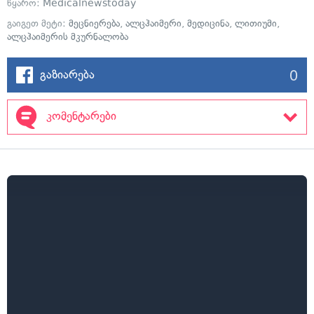
წყარო:
Medicalnewstoday
გაიგეთ მეტი:
მეცნიერება
,
ალცჰაიმერი
,
მედიცინა
,
ლითიუმი
,
ალცჰაიმერის მკურნალობა
0
გაზიარება
კომენტარები