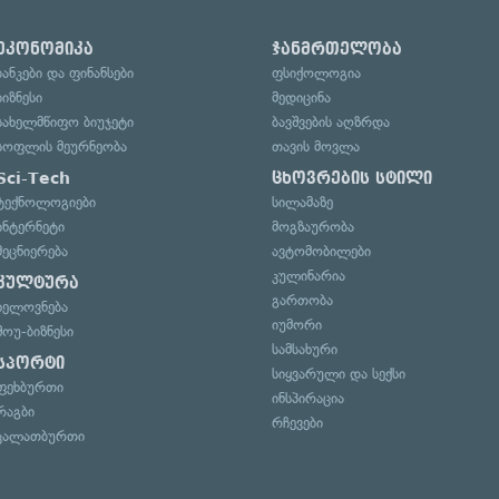
ეკონომიკა
ჯანმრთელობა
ბანკები და ფინანსები
ფსიქოლოგია
ბიზნესი
მედიცინა
სახელმწიფო ბიუჯეტი
ბავშვების აღზრდა
სოფლის მეურნეობა
თავის მოვლა
Sci-Tech
ცხოვრების სტილი
ტექნოლოგიები
სილამაზე
ინტერნეტი
მოგზაურობა
მეცნიერება
ავტომობილები
კულინარია
კულტურა
გართობა
ხელოვნება
იუმორი
შოუ-ბიზნესი
სამსახური
სპორტი
სიყვარული და სექსი
ფეხბურთი
ინსპირაცია
რაგბი
რჩევები
კალათბურთი