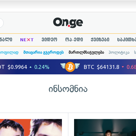
×
ნალი
NE
T
ვიდეო
ოპ-ედი
ქვიზები
საკითხ
ყოფილად
მთავარია გჯეროდეს
მართლმსაჯულება
პოლიტიკა
ინსომნია
ადახედვა
გადახედვა