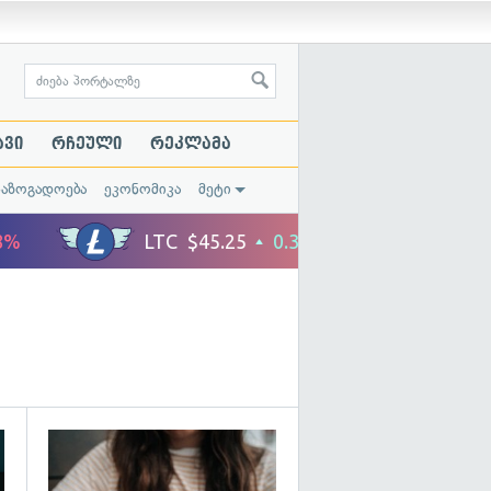
ავი
რჩეული
რეკლამა
საზოგადოება
ეკონომიკა
მეტი
გადახედვა
გადახედვა