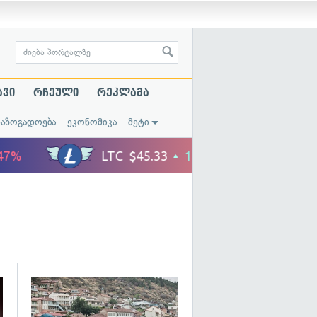
ავი
რჩეული
რეკლამა
საზოგადოება
ეკონომიკა
მეტი
გადახედვა
გადახედვა