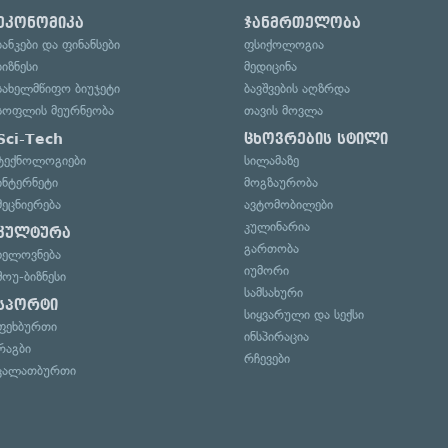
ეკონომიკა
ჯანმრთელობა
ბანკები და ფინანსები
ფსიქოლოგია
ბიზნესი
მედიცინა
სახელმწიფო ბიუჯეტი
ბავშვების აღზრდა
სოფლის მეურნეობა
თავის მოვლა
Sci-Tech
ცხოვრების სტილი
ტექნოლოგიები
სილამაზე
ინტერნეტი
მოგზაურობა
მეცნიერება
ავტომობილები
კულინარია
კულტურა
გართობა
ხელოვნება
იუმორი
შოუ-ბიზნესი
სამსახური
სპორტი
სიყვარული და სექსი
ფეხბურთი
ინსპირაცია
რაგბი
რჩევები
კალათბურთი