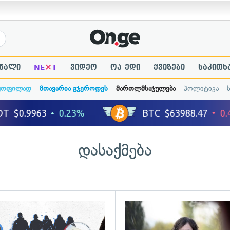
×
ნალი
NE
T
ვიდეო
ოპ-ედი
ქვიზები
საკითხ
ყოფილად
მთავარია გჯეროდეს
მართლმსაჯულება
პოლიტიკა
დასაქმება
გადახედვა