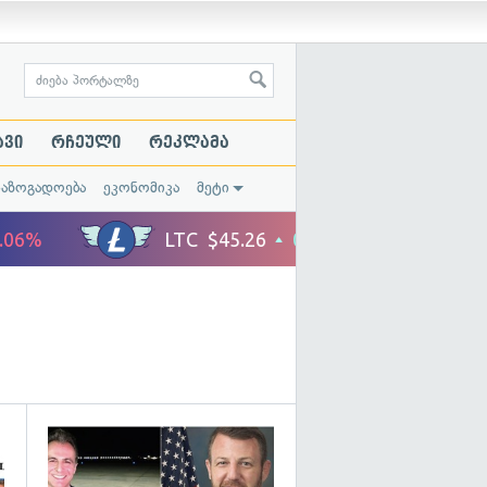
ავი
რჩეული
რეკლამა
საზოგადოება
ეკონომიკა
მეტი
გადახედვა
გადახედვა