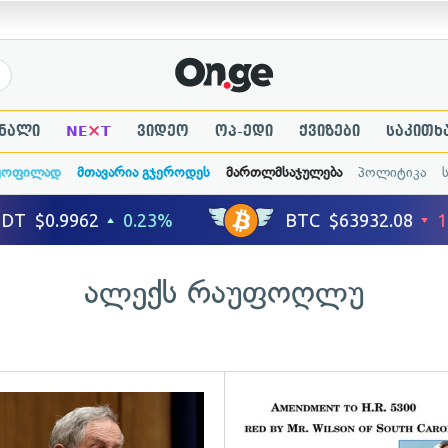
×
ნალი
NE
T
ვიდეო
ოპ-ედი
ქვიზები
საკითხ
ყოფილად
მთავარია გჯეროდეს
მართლმსაჯულება
პოლიტიკა
ალექს რაუფოღლუ
ადახედვა
გადახედვა