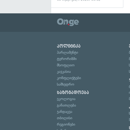
პოლიტიკა
პარლამენტი
ტერორიზმი
მსოფლიო
კავკასია
კონფლიქტები
სამხედრო
საზოგადოება
ეკოლოგია
განათლება
ჯანდაცვა
თბილისი
რეგიონები