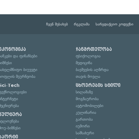
ჩვენ შესახებ
რეკლამა
სარედაქციო კოდექსი
ეკონომიკა
ჯანმრთელობა
ბანკები და ფინანსები
ფსიქოლოგია
ბიზნესი
მედიცინა
სახელმწიფო ბიუჯეტი
ბავშვების აღზრდა
სოფლის მეურნეობა
თავის მოვლა
Sci-Tech
ცხოვრების სტილი
ტექნოლოგიები
სილამაზე
ინტერნეტი
მოგზაურობა
მეცნიერება
ავტომობილები
კულინარია
კულტურა
გართობა
ხელოვნება
იუმორი
შოუ-ბიზნესი
სამსახური
სპორტი