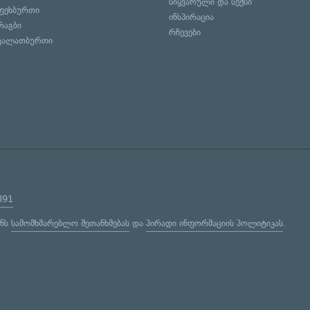
სიყვარული და სექსი
ფეხბურთი
ინსპირაცია
რაგბი
რჩევები
კალათბურთი
891
ენს
სამომხმარებლო შეთანხმებას
და
პირადი ინფორმაციის პოლიტიკას
.