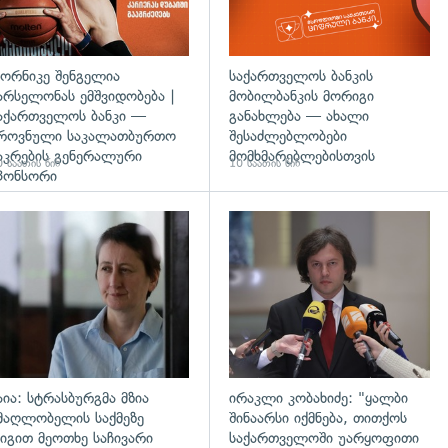
ორნიკე შენგელია
საქართველოს ბანკის
არსელონას ემშვიდობება |
მობილბანკის მორიგი
აქართველოს ბანკი —
განახლება — ახალი
როვნული საკალათბურთო
შესაძლებლობები
აკრების გენერალური
მომხმარებლებისთვის
 საათის წინ
10 საათის წინ
პონსორი
დახედვა
გადახედვა
აია: სტრასბურგმა მზია
ირაკლი კობახიძე: "ყალბი
მაღლობელის საქმეზე
შინაარსი იქმნება, თითქოს
იგით მეოთხე საჩივარი
საქართველოში უარყოფითი