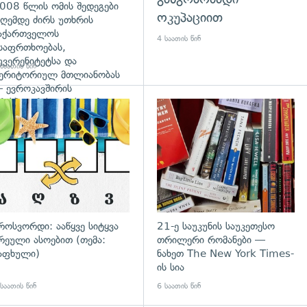
008 წლის ომის შედეგები
ოკუპაციით
ღემდე ძირს უთხრის
აქართველოს
4 საათის წინ
საფრთხოებას,
უვერენიტეტსა და
საათის წინ
ერიტორიულ მთლიანობას
 ევროკავშირის
რესპიკერის განცხადება
დახედვა
გადახედვა
როსვორდი: ააწყვე სიტყვა
21-ე საუკუნის საუკეთესო
რეული ასოებით (თემა:
თრილერი რომანები —
აფხული)
ნახეთ The New York Times-
ის სია
საათის წინ
6 საათის წინ