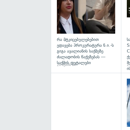
რა მტკიცებულებებით
ს
ედავება პროკურატურა ნ.ი.-ს
S
გიგა ავალიანის საქმეზე
C
ძალადობის წაქეზებას —
ქ
საქმის დეტალები
შ
20 წუთის წინ
2 
ი