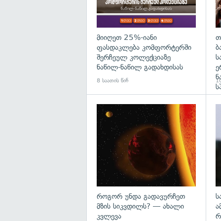
მიიღეთ 25%-იანი
თ
ფასდაკლება კომფორტერში
ბ
შერჩეულ კოლექციაზე
ს
ნაწილ-ნაწილ გადახდისას
ე
ნ
8 საათის წინ
10
ს
გა
როგორ უნდა გადავურჩეთ
ს
მზის სიკვდილს? — ახალი
ა
კვლევა
რ