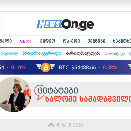
×
ნალი
NE
T
ვიდეო
ოპ-ედი
ქვიზები
საკითხ
ყოფილად
მთავარია გჯეროდეს
მართლმსაჯულება
პოლიტიკა
სალომე სამადაშვილ
წინა ციტატა