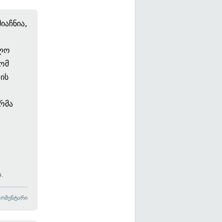
იაჩნია,
ბლო
რომ
ის
რმა
.
კომენტარი