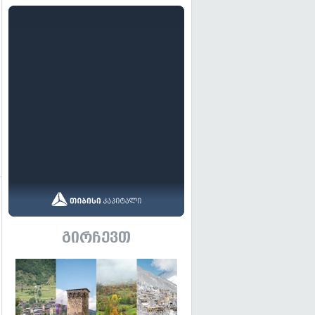
გირჩევთ
გადახედვა