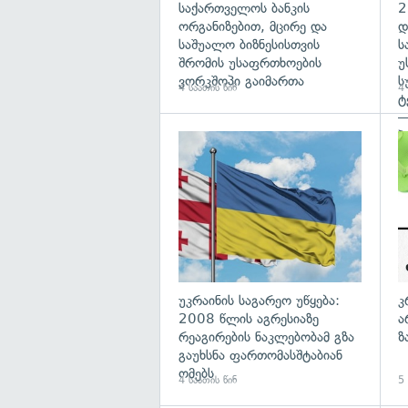
საქართველოს ბანკის
2
ორგანიზებით, მცირე და
დ
საშუალო ბიზნესისთვის
ს
შრომის უსაფრთხოების
უ
ვორკშოპი გაიმართა
ს
4 საათის წინ
4 
ტ
—
პ
გა
უკრაინის საგარეო უწყება:
კ
2008 წლის აგრესიაზე
ა
რეაგირების ნაკლებობამ გზა
ზ
გაუხსნა ფართომასშტაბიან
ომებს
4 საათის წინ
5 