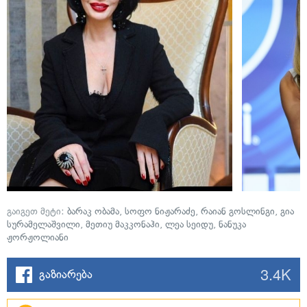
გაიგეთ მეტი:
ბარაკ ობამა
,
სოფო ნიჟარაძე
,
რაიან გოსლინგი
,
გია
სურამელაშვილი
,
მეთიუ მაკკონაჰი
,
ლეა სეიდუ
,
ნანუკა
ჟორჟოლიანი
3.4K
გაზიარება