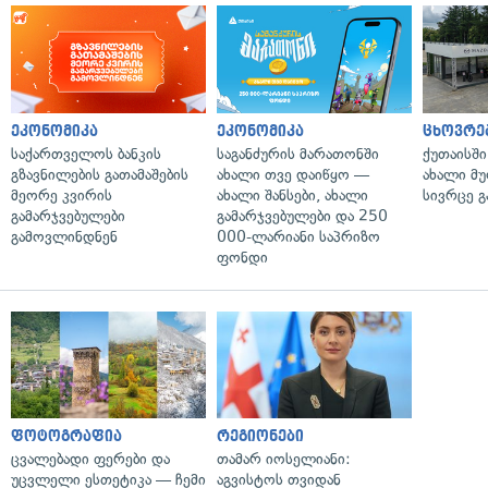
ეკონომიკა
ეკონომიკა
ცხოვრე
საქართველოს ბანკის
საგანძურის მარათონში
ქუთაისშ
გზავნილების გათამაშების
ახალი თვე დაიწყო —
ახალი მ
მეორე კვირის
ახალი შანსები, ახალი
სივრცე გ
გამარჯვებულები
გამარჯვებულები და 250
გამოვლინდნენ
000-ლარიანი საპრიზო
ფონდი
ფოტოგრაფია
რეგიონები
ცვალებადი ფერები და
თამარ იოსელიანი:
უცვლელი ესთეტიკა — ჩემი
აგვისტოს თვიდან