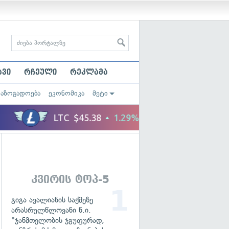
ავი
რჩეული
რეკლამა
საზოგადოება
ეკონომიკა
მეტი
კვირის ტოპ-5
გიგა ავალიანის საქმეზე
არასრულწლოვანი ნ.ი.
"ჯანმთელობის ჯგუფურად,