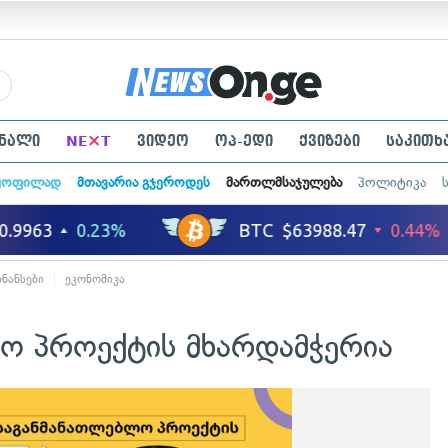
×
ნალი
NE
T
ვიდეო
ოპ-ედი
ქვიზები
საკითხ
ყოფილად
მთავარია გჯეროდეს
მართლმსაჯულება
პოლიტიკა
ინანსები
ეკონომიკა
ლო პროექტის მხარდამჭერია