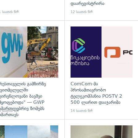
დაარეგისტრირა
 საათის წინ
12 საათის წინ
გადახედვა
რუსთაველის გამზირზე
ComCom-მა
ვითმცლელში
პროსამთავრობო
ცირეწლოვანი ბავშვი
ტელეკომპანია POSTV 2
მყოფებოდა" — GWP
500 ლარით დააჯარიმა
ამართლებრივ ზომებს
 საათის წინ
14 საათის წინ
იმართავს
გადახედვა