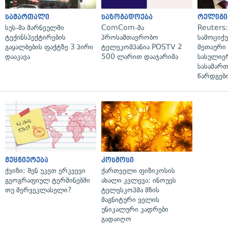
სამართალი
საზოგადოება
რელიგი
სუს-მა მარნეულში
ComCom-მა
Reuters
ტექინსპექტირების
პროსამთავრობო
სამოციქ
გაყალბების ფაქტზე 3 პირი
ტელეკომპანია POSTV 2
მეთაური 
დააკავა
500 ლარით დააჯარიმა
სასულიე
სასამარ
წარდგები
მეცნიერება
კოსმოსი
ქვიზი: შენ უკეთ ერკვევი
ქართველი ფიზიკოსის
გეოგრაფიულ ტერმინებში
ახალი კვლევა: ინოუეს
თუ მერვეკლასელი?
ტელესკოპმა მზის
მაგნიტური ველის
უნიკალური კადრები
გადაიღო