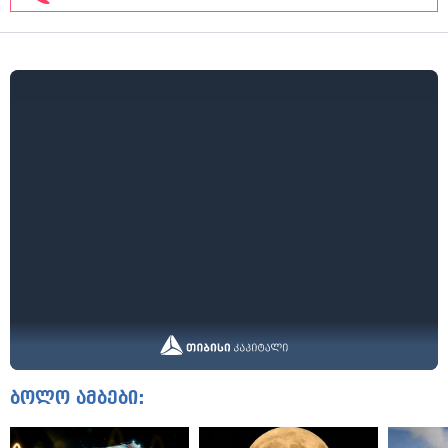
ბოლო ამბები: