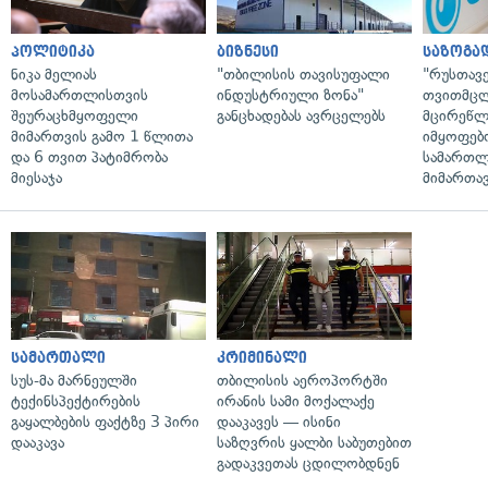
პოლიტიკა
ბიზნესი
საზოგა
ნიკა მელიას
"თბილისის თავისუფალი
"რუსთავ
მოსამართლისთვის
ინდუსტრიული ზონა"
თვითმც
შეურაცხმყოფელი
განცხადებას ავრცელებს
მცირეწლ
მიმართვის გამო 1 წლითა
იმყოფებ
და 6 თვით პატიმრობა
სამართლ
მიესაჯა
მიმართა
სამართალი
კრიმინალი
სუს-მა მარნეულში
თბილისის აეროპორტში
ტექინსპექტირების
ირანის სამი მოქალაქე
გაყალბების ფაქტზე 3 პირი
დააკავეს — ისინი
დააკავა
საზღვრის ყალბი საბუთებით
გადაკვეთას ცდილობდნენ