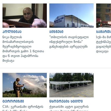
პოლიტიკა
ბიზნესი
სამართ
ნიკა მელიას
"თბილისის თავისუფალი
სუს-მა მ
მოსამართლისთვის
ინდუსტრიული ზონა"
ტექინსპე
შეურაცხმყოფელი
განცხადებას ავრცელებს
გაყალბებ
მიმართვის გამო 1 წლითა
დააკავა
და 6 თვით პატიმრობა
მიესაჯა
ტერორიზმი
ცხოვრების სტილი
CIA: უკრაინაში ფრონტის
ქუთაისში ავტო გალერის