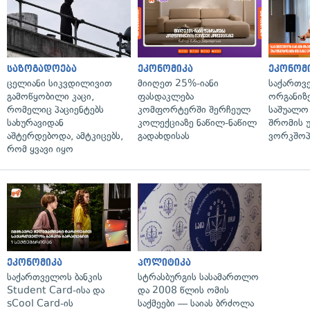
საზოგადოება
ეკონომიკა
ეკონომ
ცელიანი სიკვდილივით
მიიღეთ 25%-იანი
საქართვ
გამოწყობილი კაცი,
ფასდაკლება
ორგანიზე
რომელიც პაციენტებს
კომფორტერში შერჩეულ
საშუალო 
სახურავიდან
კოლექციაზე ნაწილ-ნაწილ
შრომის 
აშტერდებოდა, ამტკიცებს,
გადახდისას
ვორკშოპ
რომ ყვავი იყო
ეკონომიკა
პოლიტიკა
საქართველოს ბანკის
სტრასბურგის სასამართლო
Student Card-ისა და
და 2008 წლის ომის
sCool Card-ის
საქმეები — საიას ბრძოლა