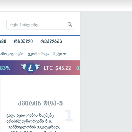
ავი
რჩეული
რეკლამა
საზოგადოება
ეკონომიკა
მეტი
კვირის ტოპ-5
გიგა ავალიანის საქმეზე
არასრულწლოვანი ნ.ი.
"ჯანმთელობის ჯგუფურად,