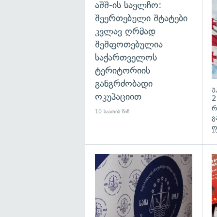
აშშ-ის საელჩო:
შეერთებული შტატები
კვლავ ღრმად
შეშფოთებულია
საქართველოს
ტერიტორიის
განგრძობადი
უ
ოკუპაციით
2
რ
10 საათის წინ
გ
ო
10
გა