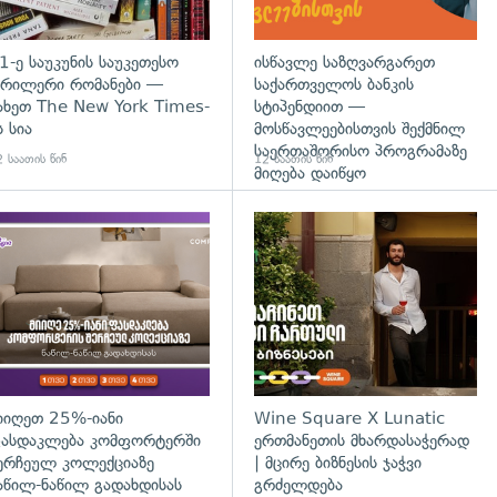
1-ე საუკუნის საუკეთესო
ისწავლე საზღვარგარეთ
რილერი რომანები —
საქართველოს ბანკის
ახეთ The New York Times-
სტიპენდიით —
ს სია
მოსწავლეებისთვის შექმნილ
საერთაშორისო პროგრამაზე
 საათის წინ
12 საათის წინ
მიღება დაიწყო
დახედვა
იიღეთ 25%-იანი
Wine Square X Lunatic
ასდაკლება კომფორტერში
ერთმანეთის მხარდასაჭერად
ერჩეულ კოლექციაზე
| მცირე ბიზნესის ჯაჭვი
აწილ-ნაწილ გადახდისას
გრძელდება