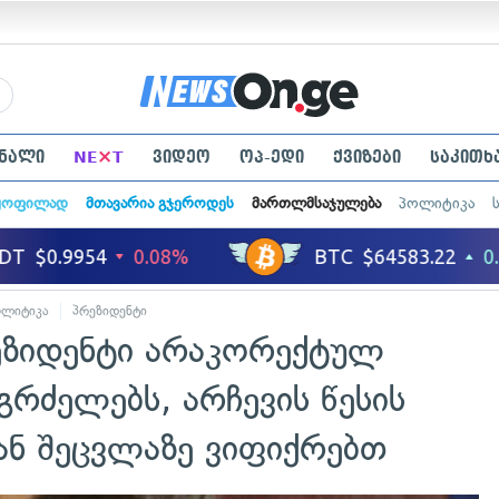
×
ნალი
NE
T
ვიდეო
ოპ-ედი
ქვიზები
საკითხ
ყოფილად
მთავარია გჯეროდეს
მართლმსაჯულება
პოლიტიკა
ოლიტიკა
პრეზიდენტი
რეზიდენტი არაკორექტულ
აგრძელებს, არჩევის წესის
ნ შეცვლაზე ვიფიქრებთ