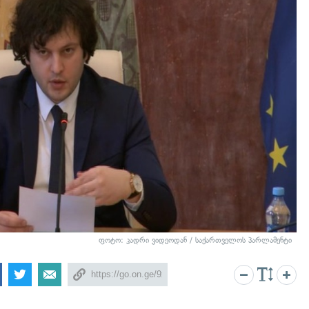
ფოტო: კადრი ვიდეოდან / საქართველოს პარლამენტი