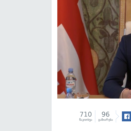
710
96
წაკითხვა
გაზიარება