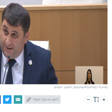
ფოტო: კადრი ვიდეოდან/ტარიელ ნაკაიძე