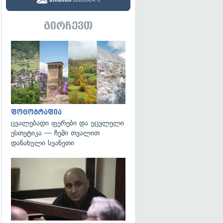
გირჩევთ
გადახედვა
ფოტოგრაფია
ცვალებადი ფერები და უცვლელი
ესთეტიკა — ჩემი თვალით
დანახული სვანეთი
გადახედვა