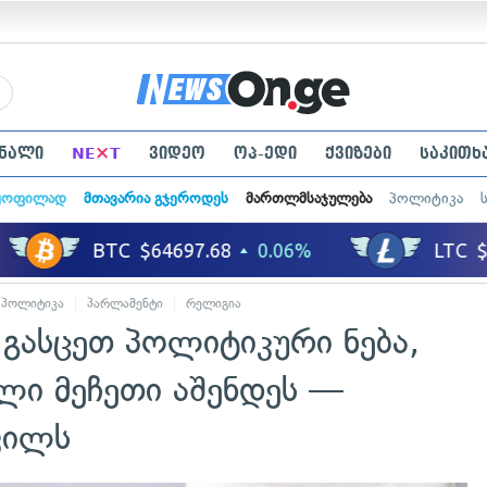
×
ნალი
NE
T
ვიდეო
ოპ-ედი
ქვიზები
საკითხ
ყოფილად
მთავარია გჯეროდეს
მართლმსაჯულება
პოლიტიკა
პოლიტიკა
პარლამენტი
რელიგია
გასცეთ პოლიტიკური ნება,
ლი მეჩეთი აშენდეს —
ვილს