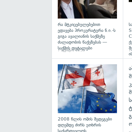
რა მტკიცებულებებით
ს
ედავება პროკურატურა ნ.ი.-ს
S
გიგა ავალიანის საქმეზე
C
ძალადობის წაქეზებას —
ქ
საქმის დეტალები
შ
7 აგვისტო, 16:50
7
ი
ა
გა
შ
გ
2008 წლის ომის შედეგები
ო
დღემდე ძირს უთხრის
საქართველოს