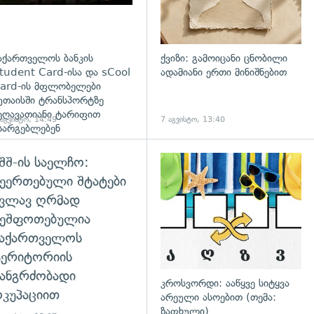
აქართველოს ბანკის
ქვიზი: გამოიცანი ცნობილი
tudent Card-ისა და sCool
ადამიანი ერთი მინიშნებით
ard-ის მფლობელები
უთაისში ტრანსპორტზე
ეღავათიანი ტარიფით
 აგვისტო, 14:49
7 აგვისტო, 13:40
სარგებლებენ
შშ-ის საელჩო:
დახედვა
ეერთებული შტატები
კვლავ ღრმად
შეშფოთებულია
საქართველოს
ტერიტორიის
ანგრძობადი
კროსვორდი: ააწყვე სიტყვა
კუპაციით
არეული ასოებით (თემა:
ზაფხული)