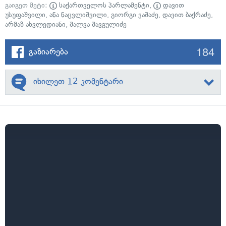
გაიგეთ მეტი:
საქართველოს პარლამენტი
,
დავით
უსუფაშვილი
,
ანა ნაცვლიშვილი
,
გიორგი ვაშაძე
,
დავით ბაქრაძე
,
არმაზ ახვლედიანი
,
შალვა შავგულიძე
184
გაზიარება
იხილეთ 12 კომენტარი