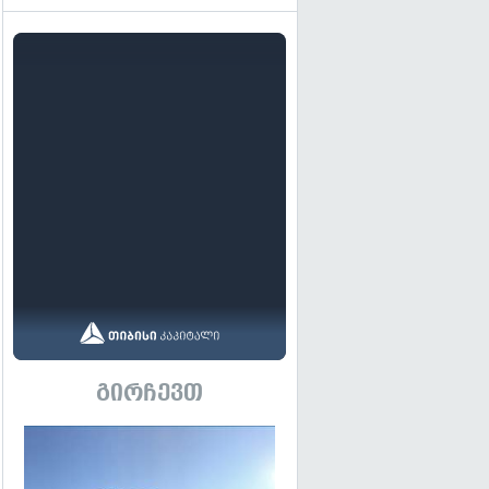
გირჩევთ
გადახედვა