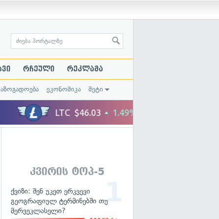
ავი
რჩეული
რეკლამა
საზოგადოება
ეკონომიკა
მეტი
კვირის ტოპ-5
ქვიზი: შენ უკეთ ერკვევი
გეოგრაფიულ ტერმინებში თუ
მერვეკლასელი?