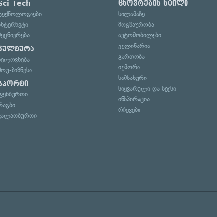
Sci-Tech
ცხოვრების სტილი
ტექნოლოგიები
სილამაზე
ინტერნეტი
მოგზაურობა
მეცნიერება
ავტომობილები
კულინარია
კულტურა
გართობა
ხელოვნება
იუმორი
შოუ-ბიზნესი
სამსახური
სპორტი
სიყვარული და სექსი
ფეხბურთი
ინსპირაცია
რაგბი
რჩევები
კალათბურთი