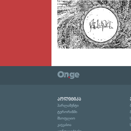
პოლიტიკა
პარლამენტი
ტერორიზმი
მსოფლიო
კავკასია