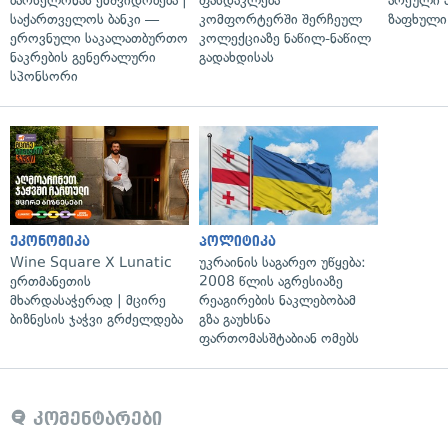
ბარსელონას ემშვიდობება |
ფასდაკლება
არეული ა
საქართველოს ბანკი —
კომფორტერში შერჩეულ
ზაფხული
ეროვნული საკალათბურთო
კოლექციაზე ნაწილ-ნაწილ
ნაკრების გენერალური
გადახდისას
სპონსორი
ეკონომიკა
პოლიტიკა
Wine Square X Lunatic
უკრაინის საგარეო უწყება:
ერთმანეთის
2008 წლის აგრესიაზე
მხარდასაჭერად | მცირე
რეაგირების ნაკლებობამ
ბიზნესის ჯაჭვი გრძელდება
გზა გაუხსნა
ფართომასშტაბიან ომებს
კომენტარები