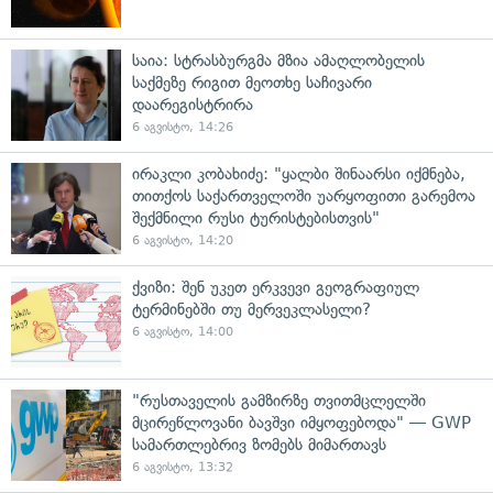
საია: სტრასბურგმა მზია ამაღლობელის
საქმეზე რიგით მეოთხე საჩივარი
დაარეგისტრირა
6 აგვისტო, 14:26
ირაკლი კობახიძე: "ყალბი შინაარსი იქმნება,
თითქოს საქართველოში უარყოფითი გარემოა
შექმნილი რუსი ტურისტებისთვის"
6 აგვისტო, 14:20
ქვიზი: შენ უკეთ ერკვევი გეოგრაფიულ
ტერმინებში თუ მერვეკლასელი?
6 აგვისტო, 14:00
"რუსთაველის გამზირზე თვითმცლელში
მცირეწლოვანი ბავშვი იმყოფებოდა" — GWP
სამართლებრივ ზომებს მიმართავს
6 აგვისტო, 13:32