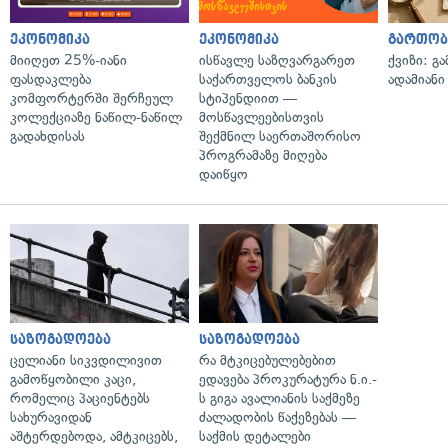
ეკონომიკა
ეკონომიკა
გართობ
მიიღეთ 25%-იანი
ისწავლე საზღვარგარეთ
ქვიზი: გ
ფასდაკლება
საქართველოს ბანკის
ადამიანი
კომფორტერში შერჩეულ
სტიპენდიით —
კოლექციაზე ნაწილ-ნაწილ
მოსწავლეებისთვის
გადახდისას
შექმნილ საერთაშორისო
პროგრამაზე მიღება
დაიწყო
საზოგადოება
საზოგადოება
ცელიანი სიკვდილივით
რა მტკიცებულებებით
გამოწყობილი კაცი,
ედავება პროკურატურა ნ.ი.-
რომელიც პაციენტებს
ს გიგა ავალიანის საქმეზე
სახურავიდან
ძალადობის წაქეზებას —
აშტერდებოდა, ამტკიცებს,
საქმის დეტალები