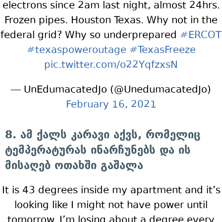
electrons since 2am last night, almost 24hrs.
Frozen pipes. Houston Texas. Why not in the
federal grid? Why so underprepared
#ERCOT
#texaspoweroutage
#TexasFreeze
pic.twitter.com/o22YqfzxsN
— UnEdumacatedJo (@UnedumacatedJo)
February 16, 2021
8. ამ ქალს კარავი აქვს, რომელიც
ტემპერატურას ინარჩუნებს და ის
მისაღებ ოთახში გაშალა
It is 43 degrees inside my apartment and it’s
looking like I might not have power until
tomorrow. I’m losing about a degree every