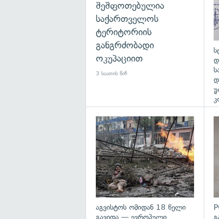
შეშფოთებულია
საქართველოს
ტერიტორიის
განგრძობადი
ს
ოკუპაციით
დ
ს
3 საათის წინ
დ
უ
4 
კ
გა
აგვისტოს ომიდან 18 წელი
P
გავიდა — ევროპული
გ