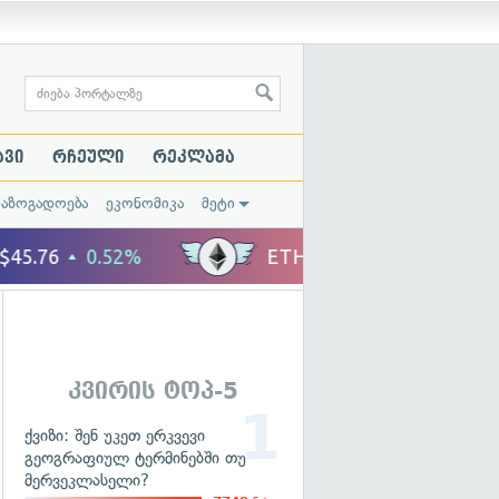
ავი
რჩეული
რეკლამა
საზოგადოება
ეკონომიკა
მეტი
კვირის ტოპ-5
ქვიზი: შენ უკეთ ერკვევი
გეოგრაფიულ ტერმინებში თუ
მერვეკლასელი?