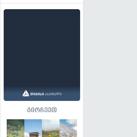
გირჩევთ
გადახედვა