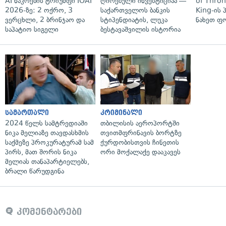
AI ნაკრების ტრიუმფი IOAI
ღირებული ინვესტიციაა —
of Thro
2026-ზე: 2 ოქრო, 3
საქართველოს ბანკის
King-ის 
ვერცხლი, 2 ბრინჯაო და
სტიპენდიატის, ლუკა
ნახეთ ფ
საპატიო სიგელი
ბესტავაშვილის ისტორია
სამართალი
კრიმინალი
2024 წელს სამტრედიაში
თბილისის აეროპორტში
ნიკა მელიაზე თავდასხმის
თვითმფრინავის ბორტზე
საქმეზე პროკურატურამ სამ
ქურდობისთვის ჩინეთის
პირს, მათ შორის ნიკა
ორი მოქალაქე დააკავეს
მელიას თანაპარტიელებს,
ბრალი წარუდგინა
კომენტარები