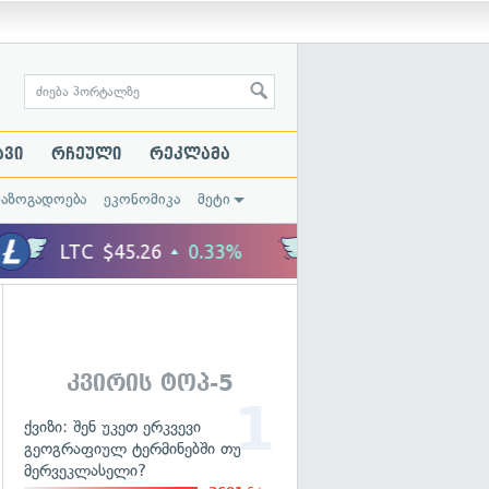
ავი
რჩეული
რეკლამა
საზოგადოება
ეკონომიკა
მეტი
კვირის ტოპ-5
ქვიზი: შენ უკეთ ერკვევი
გეოგრაფიულ ტერმინებში თუ
მერვეკლასელი?