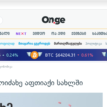
×
ნალი
NE
T
ვიდეო
ოპ-ედი
ქვიზები
საკითხ
ყოფილად
მთავარია გჯეროდეს
მართლმსაჯულება
პოლიტიკა
კონომიკა
იძახე აფთიაქი სახლში