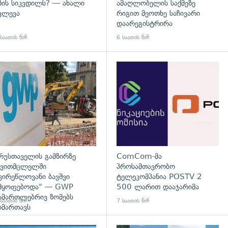
ზის სიკვდილს? — ახალი
ამაღლობელის საქმეზე
ვლევა
რიგით მეოთხე საჩივარი
დაარეგისტრირა
საათის წინ
6 საათის წინ
დახედვა
გადახედვა
რუსთაველის გამზირზე
ComCom-მა
ვითმცლელში
პროსამთავრობო
ცირეწლოვანი ბავშვი
ტელეკომპანია POSTV 2
მყოფებოდა" — GWP
500 ლარით დააჯარიმა
ამართლებრივ ზომებს
საათის წინ
7 საათის წინ
იმართავს