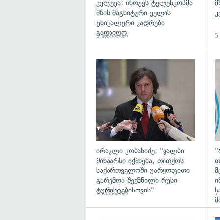
კვლევა: ინოუეს ტელესკოპმა
მ
მზის მაგნიტური ველის
კ
უნიკალური კადრები
გადაიღო
3 საათის წინ
5 
გა
ირაკლი კობახიძე: "ყალბი
"
შინაარსი იქმნება, თითქოს
თ
საქართველოში უარყოფითი
მ
გარემოა შექმნილი რუსი
ი
ტურისტებისთვის"
ს
6 საათის წინ
7 
მ