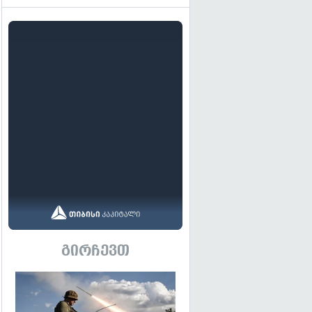
გირჩევთ
გადახედვა