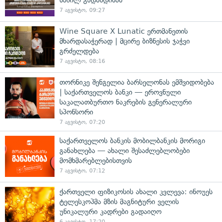
7 აგვისტო, 09:27
Wine Square X Lunatic ერთმანეთის
მხარდასაჭერად | მცირე ბიზნესის ჯაჭვი
გრძელდება
7 აგვისტო, 08:16
თორნიკე შენგელია ბარსელონას ემშვიდობება
| საქართველოს ბანკი — ეროვნული
საკალათბურთო ნაკრების გენერალური
სპონსორი
7 აგვისტო, 07:20
საქართველოს ბანკის მობილბანკის მორიგი
განახლება — ახალი შესაძლებლობები
მომხმარებლებისთვის
7 აგვისტო, 07:12
ქართველი ფიზიკოსის ახალი კვლევა: ინოუეს
ტელესკოპმა მზის მაგნიტური ველის
უნიკალური კადრები გადაიღო
6 აგვისტო, 17:20