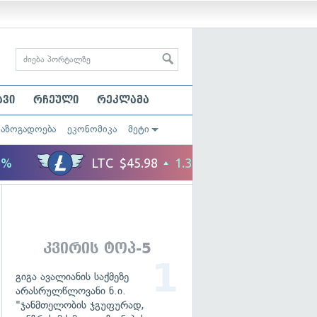
ავი
რჩეული
რეკლამა
საზოგადოება
ეკონომიკა
მეტი
კვირის ტოპ-5
გიგა ავალიანის საქმეზე
არასრულწლოვანი ნ.ი.
"ჯანმთელობის ჯგუფურად,