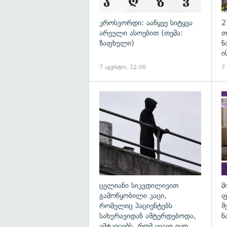
კროსვორდი: ააწყვე სიტყვა
2
არეული ასოებით (თემა:
თ
ზაფხული)
ნ
ი
7 აგვისტო, 12:00
7
გა
ცელიანი სიკვდილივით
მ
გამოწყობილი კაცი,
ფ
რომელიც პაციენტებს
შ
სახურავიდან აშტერდებოდა,
ნ
ამტკიცებს, რომ ყვავი იყო