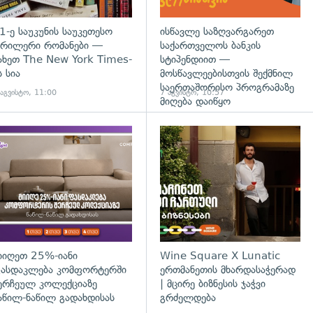
1-ე საუკუნის საუკეთესო
ისწავლე საზღვარგარეთ
რილერი რომანები —
საქართველოს ბანკის
ახეთ The New York Times-
სტიპენდიით —
ს სია
მოსწავლეებისთვის შექმნილ
საერთაშორისო პროგრამაზე
 აგვისტო, 11:00
7 აგვისტო, 10:57
მიღება დაიწყო
დახედვა
იიღეთ 25%-იანი
Wine Square X Lunatic
ასდაკლება კომფორტერში
ერთმანეთის მხარდასაჭერად
ერჩეულ კოლექციაზე
| მცირე ბიზნესის ჯაჭვი
აწილ-ნაწილ გადახდისას
გრძელდება