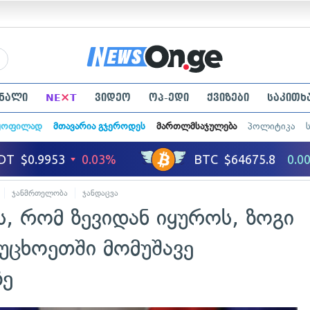
×
ნალი
NE
T
ვიდეო
ოპ-ედი
ქვიზები
საკითხ
ყოფილად
მთავარია გჯეროდეს
მართლმსაჯულება
პოლიტიკა
ჯანმრთელობა
ჯანდაცვა
, რომ ზევიდან იყუროს, ზოგი
უცხოეთში მომუშავე
ზე