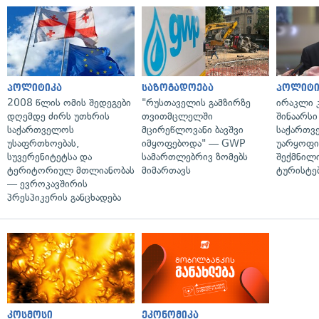
პოლიტიკა
საზოგადოება
პოლიტი
2008 წლის ომის შედეგები
"რუსთაველის გამზირზე
ირაკლი კ
დღემდე ძირს უთხრის
თვითმცლელში
შინაარსი
საქართველოს
მცირეწლოვანი ბავშვი
საქართვ
უსაფრთხოებას,
იმყოფებოდა" — GWP
უარყოფი
სუვერენიტეტსა და
სამართლებრივ ზომებს
შექმნილ
ტერიტორიულ მთლიანობას
მიმართავს
ტურისტე
— ევროკავშირის
პრესპიკერის განცხადება
კოსმოსი
ეკონომიკა