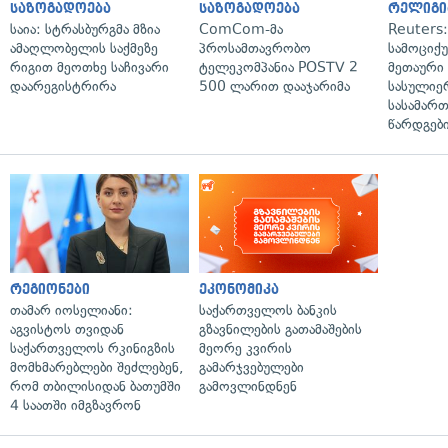
საზოგადოება
საზოგადოება
რელიგი
საია: სტრასბურგმა მზია
ComCom-მა
Reuters
ამაღლობელის საქმეზე
პროსამთავრობო
სამოციქ
რიგით მეოთხე საჩივარი
ტელეკომპანია POSTV 2
მეთაური 
დაარეგისტრირა
500 ლარით დააჯარიმა
სასულიე
სასამარ
წარდგები
რეგიონები
ეკონომიკა
თამარ იოსელიანი:
საქართველოს ბანკის
აგვისტოს თვიდან
გზავნილების გათამაშების
საქართველოს რკინიგზის
მეორე კვირის
მომხმარებლები შეძლებენ,
გამარჯვებულები
რომ თბილისიდან ბათუმში
გამოვლინდნენ
4 საათში იმგზავრონ