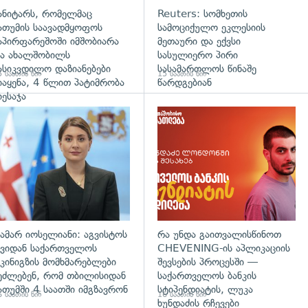
ანიტარს, რომელმაც
Reuters: სომხეთის
ათუმის საავადმყოფოს
სამოციქულო ეკლესიის
აპირფარეშოში იმშობიარა
მეთაური და ექვსი
ა ახალშობილს
სასულიერო პირი
ასიკვდილო დაზიანებები
სასამართლოს წინაშე
 საათის წინ
15 საათის წინ
იაყენა, 4 წლით პატიმრობა
წარდგებიან
იესაჯა
გადახედვა
ამარ იოსელიანი: აგვისტოს
რა უნდა გაითვალისწინოთ
ვიდან საქართველოს
CHEVENING-ის აპლიკაციის
კინიგზის მომხმარებლები
შევსების პროცესში —
ეძლებენ, რომ თბილისიდან
საქართველოს ბანკის
ათუმში 4 საათში იმგზავრონ
სტიპენდიატის, ლუკა
 საათის წინ
16 საათის წინ
ხუნდაძის რჩევები