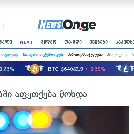
×
ნალი
NE
T
ვიდეო
ოპ-ედი
ქვიზები
საკითხ
ყოფილად
მთავარია გჯეროდეს
მართლმსაჯულება
პოლიტიკა
ბში აფეთქება მოხდა