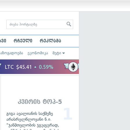
ავი
რჩეული
რეკლამა
საზოგადოება
ეკონომიკა
მეტი
კვირის ტოპ-5
გიგა ავალიანის საქმეზე
არასრულწლოვანი ნ.ი.
"ჯანმთელობის ჯგუფურად,