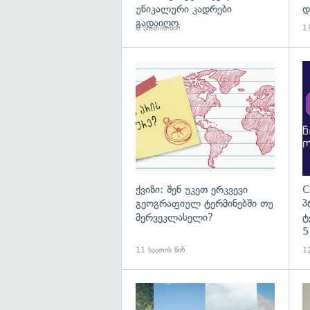
უნიკალური კადრები
დ
გადაიღო
8 საათის წინ
11
ქვიზი: შენ უკეთ ერკვევი
C
გეოგრაფიულ ტერმინებში თუ
პ
მერვეკლასელი?
ტ
5
11 საათის წინ
12
გა