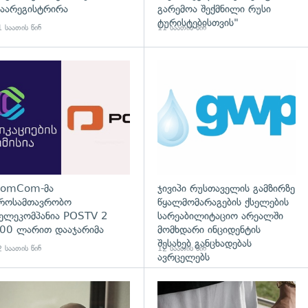
აარეგისტრირა
გარემოა შექმნილი რუსი
ტურისტებისთვის"
 საათის წინ
11 საათის წინ
გადახედვა
omCom-მა
ჯივიპი რუსთაველის გამზირზე
როსამთავრობო
წყალმომარაგების ქსელების
ელეკომპანია POSTV 2
სარეაბილიტაციო არეალში
00 ლარით დააჯარიმა
მომხდარი ინციდენტის
შესახებ განცხადებას
 საათის წინ
12 საათის წინ
ავრცელებს
დახედვა
გადახედვა