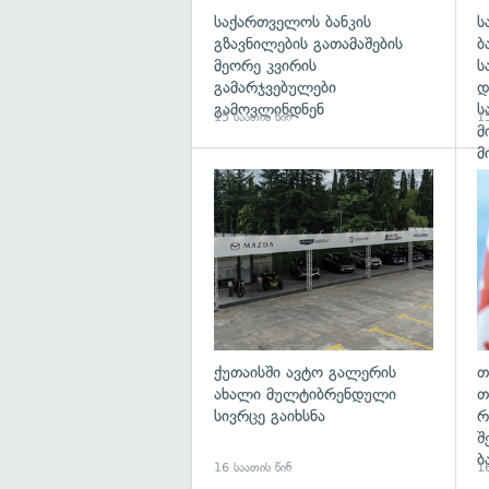
საქართველოს ბანკის
ს
გზავნილების გათამაშების
ბ
მეორე კვირის
ს
გამარჯვებულები
დ
გამოვლინდნენ
ს
15 საათის წინ
15
მ
მ
ქუთაისში ავტო გალერის
თ
ახალი მულტიბრენდული
თ
სივრცე გაიხსნა
რ
შ
ბ
16 საათის წინ
16