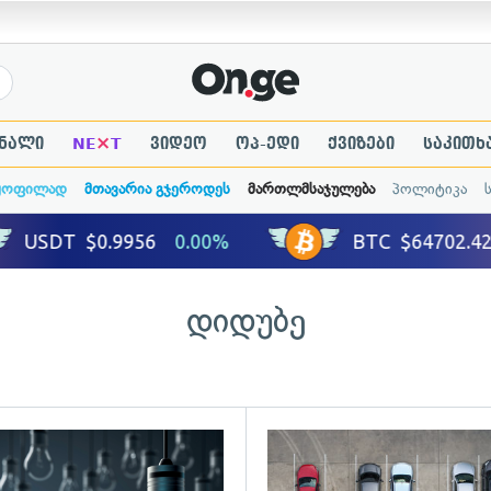
×
ნალი
NE
T
ვიდეო
ოპ-ედი
ქვიზები
საკითხ
ყოფილად
მთავარია გჯეროდეს
მართლმსაჯულება
პოლიტიკა
დიდუბე
ადახედვა
გადახედვა