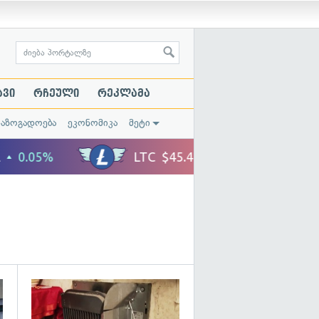
ავი
რჩეული
რეკლამა
საზოგადოება
ეკონომიკა
მეტი
გადახედვა
გადახედვა