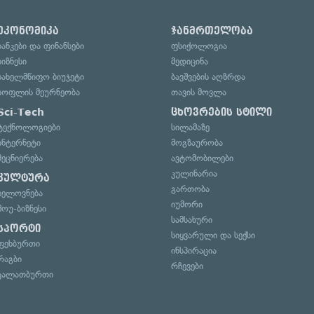
ეკონომიკა
ჯანმრთელობა
ბანკები და ფინანსები
ფსიქოლოგია
ბიზნესი
მედიცინა
სახელმწიფო ბიუჯეტი
ბავშვების აღზრდა
სოფლის მეურნეობა
თავის მოვლა
Sci-Tech
ცხოვრების სტილი
ტექნოლოგიები
სილამაზე
ინტერნეტი
მოგზაურობა
მეცნიერება
ავტომობილები
კულინარია
კულტურა
გართობა
ხელოვნება
იუმორი
შოუ-ბიზნესი
სამსახური
სპორტი
სიყვარული და სექსი
ფეხბურთი
ინსპირაცია
რაგბი
რჩევები
კალათბურთი